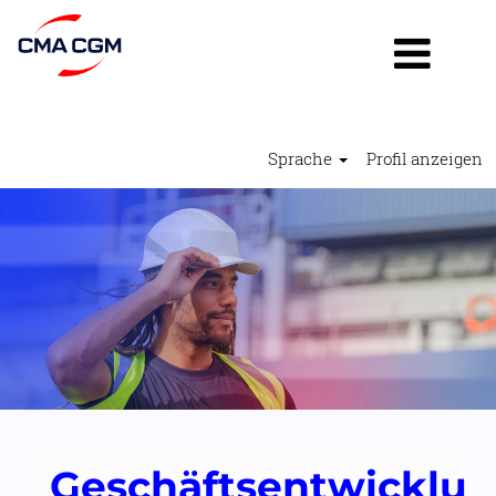
Sprache
Profil anzeigen
Geschäftsentwicklung
und
Kundenservice2
Geschäftsentwicklu