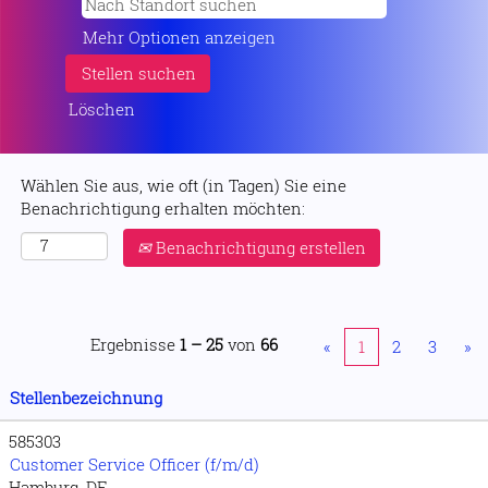
Mehr Optionen anzeigen
Löschen
Wählen Sie aus, wie oft (in Tagen) Sie eine
Benachrichtigung erhalten möchten:
Benachrichtigung erstellen
Ergebnisse
1 – 25
von
66
«
1
2
3
»
Stellenbezeichnung
585303
Customer Service Officer (f/m/d)
Hamburg, DE