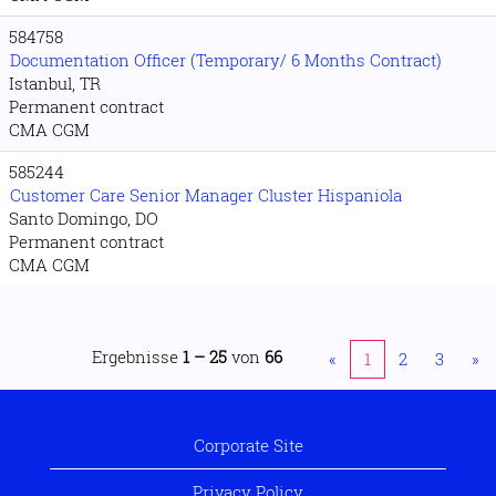
584758
Documentation Officer (Temporary/ 6 Months Contract)
Istanbul, TR
Permanent contract
CMA CGM
585244
Customer Care Senior Manager Cluster Hispaniola
Santo Domingo, DO
Permanent contract
CMA CGM
Ergebnisse
1 – 25
von
66
«
1
2
3
»
Corporate Site
Privacy Policy