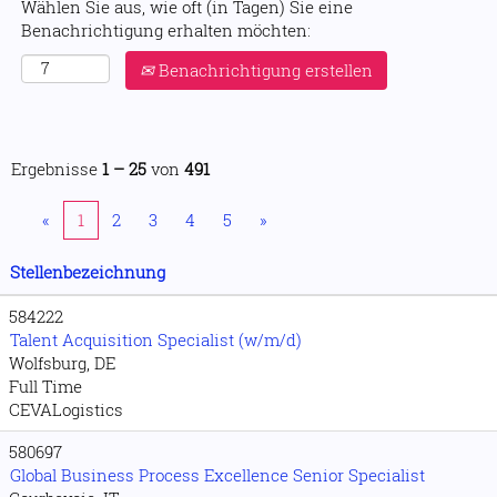
Wählen Sie aus, wie oft (in Tagen) Sie eine
Benachrichtigung erhalten möchten:
Benachrichtigung erstellen
Ergebnisse
1 – 25
von
491
«
1
2
3
4
5
»
Stellenbezeichnung
584222
Talent Acquisition Specialist (w/m/d)
Wolfsburg, DE
Full Time
CEVALogistics
580697
Global Business Process Excellence Senior Specialist