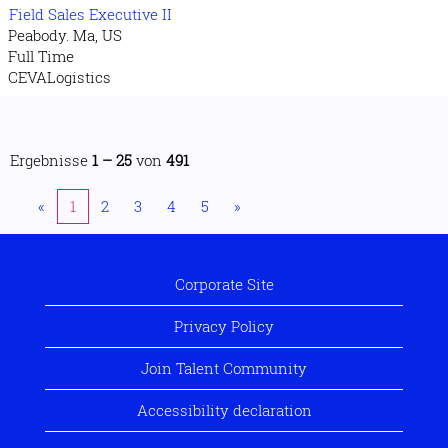
Field Sales Executive II
Peabody. Ma, US
Full Time
CEVALogistics
Ergebnisse
1 – 25
von
491
«
1
2
3
4
5
»
Corporate Site
Privacy Policy
Join Talent Community
Accessibility declaration