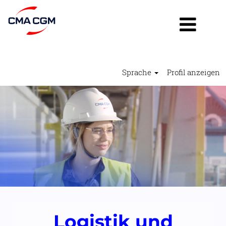
Sprache
Profil anzeigen
Logistik
und
Betrieb2
Logistik und