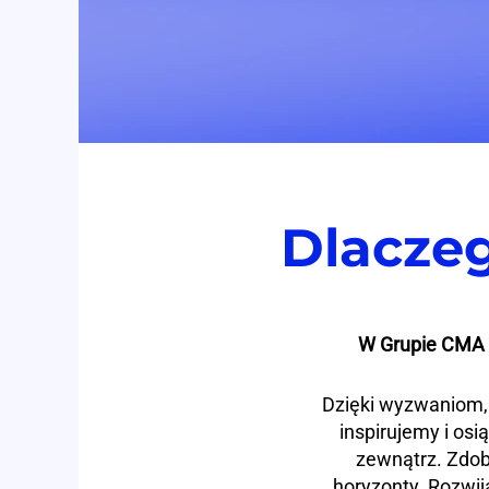
Dlacze
W Grupie CMA C
Dzięki wyzwaniom, 
inspirujemy i os
zewnątrz. Zdo
horyzonty. Rozwija