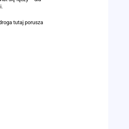
i.
roga tutaj porusza