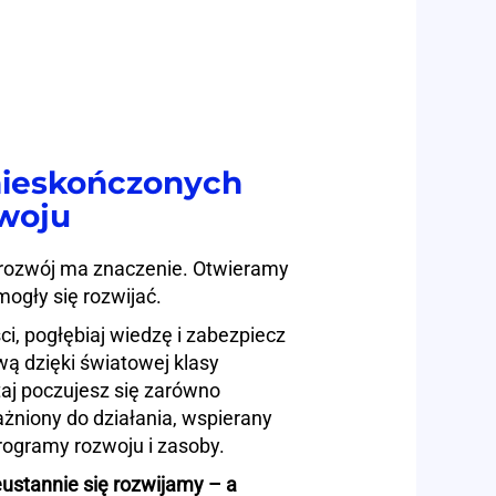
nieskończonych
woju
ozwój ma znaczenie. Otwieramy
mogły się rozwijać.
ci, pogłębiaj wiedzę i zabezpiecz
ą dzięki światowej klasy
taj poczujesz się zarówno
żniony do działania, wspierany
rogramy rozwoju i zasoby.
stannie się rozwijamy – a