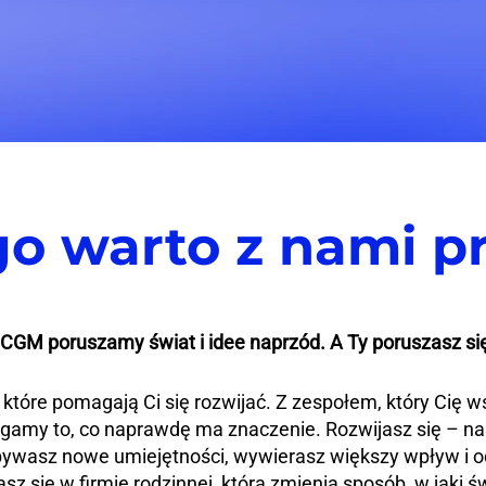
go warto z nami p
GM poruszamy świat i idee naprzód. A Ty poruszasz si
które pomagają Ci się rozwijać. Z zespołem, który Cię ws
iągamy to, co naprawdę ma znaczenie. Rozwijasz się – nap
bywasz nowe umiejętności, wywierasz większy wpływ i 
sz się w firmie rodzinnej, która zmienia sposób, w jaki św