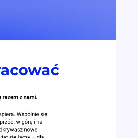
racować
ę razem z nami.
piera. Wspólnie się
rzód, w górę i na
odkrywasz nowe
iat się łączy – dla