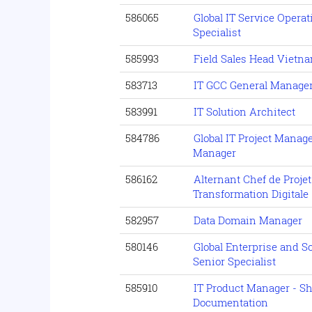
586065
Global IT Service Opera
Specialist
585993
Field Sales Head Vietn
583713
IT GCC General Manager
583991
IT Solution Architect
584786
Global IT Project Mana
Manager
586162
Alternant Chef de Projet
Transformation Digitale
582957
Data Domain Manager
580146
Global Enterprise and S
Senior Specialist
585910
IT Product Manager - S
Documentation