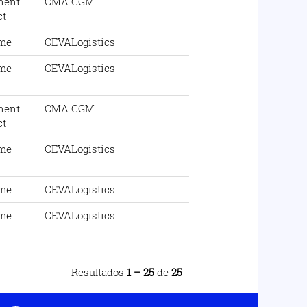
nent
CMA CGM
ct
ime
CEVALogistics
ime
CEVALogistics
nent
CMA CGM
ct
ime
CEVALogistics
ime
CEVALogistics
ime
CEVALogistics
Resultados
1 – 25
de
25