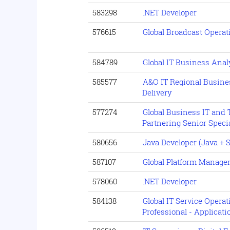
583298
.NET Developer
576615
Global Broadcast Opera
584789
Global IT Business Anal
585577
A&O IT Regional Busine
Delivery
577274
Global Business IT and
Partnering Senior Specia
580656
Java Developer (Java + 
587107
Global Platform Manage
578060
.NET Developer
584138
Global IT Service Opera
Professional - Applicat