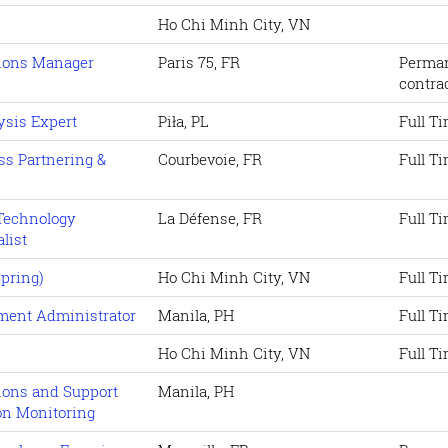
Ho Chi Minh City, VN
tions Manager
Paris 75, FR
Perma
contra
ysis Expert
Piła, PL
Full T
ss Partnering &
Courbevoie, FR
Full T
 Technology
La Défense, FR
Full T
list
Spring)
Ho Chi Minh City, VN
Full T
ment Administrator
Manila, PH
Full T
Ho Chi Minh City, VN
Full T
tions and Support
Manila, PH
ion Monitoring