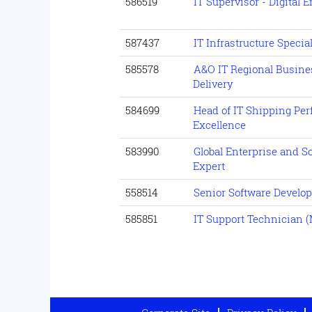
586519
IT Supervisor - Digital
587437
IT Infrastructure Special
585578
A&O IT Regional Busine
Delivery
584699
Head of IT Shipping Per
Excellence
583990
Global Enterprise and S
Expert
558514
Senior Software Develop
585851
IT Support Technician (