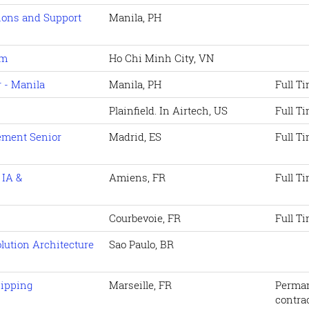
tions and Support
Manila, PH
am
Ho Chi Minh City, VN
 - Manila
Manila, PH
Full T
Plainfield. In Airtech, US
Full T
gement Senior
Madrid, ES
Full T
 IA &
Amiens, FR
Full T
Courbevoie, FR
Full T
olution Architecture
Sao Paulo, BR
hipping
Marseille, FR
Perma
contra