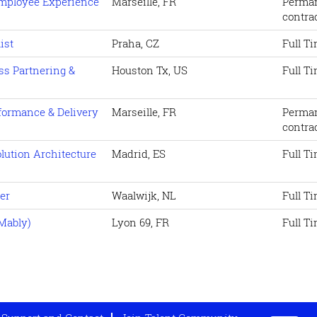
 Employee Experience
Marseille, FR
Perma
contra
ist
Praha, CZ
Full T
ss Partnering &
Houston Tx, US
Full T
formance & Delivery
Marseille, FR
Perma
contra
olution Architecture
Madrid, ES
Full T
er
Waalwijk, NL
Full T
Mably)
Lyon 69, FR
Full T