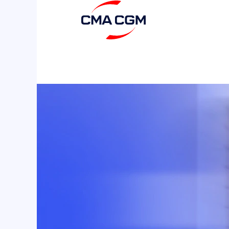
TI,
Digital
e
Innovación
(IT,
Digital
&
Innovations)
-
RESHAPE