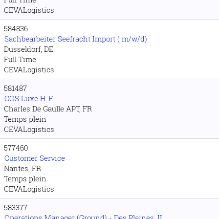
CEVALogistics
584836
Sachbearbeiter Seefracht Import ( m/w/d)
Dusseldorf, DE
Full Time
CEVALogistics
581487
COS Luxe H-F
Charles De Gaulle APT, FR
Temps plein
CEVALogistics
577460
Customer Service
Nantes, FR
Temps plein
CEVALogistics
583377
Operations Manager (Ground) - Des Plaines, IL