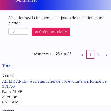
Réinitialiser
Sélectionnez la fréquence (en jours) de réception d’une
alerte :
Créer une alerte
Résultats
1 – 25
sur
36
«
1
2
»
Titre
583172
ALTERNANCE - Assistant chef de projet digital performance
(F/H/X)
Paris 75, FR
Alternance
RMCBFM