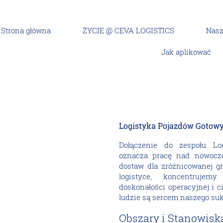
Strona główna
ŻYCIE @ CEVA LOGISTICS
Nasz
Jak aplikować
h (Finished Vehicle Logistics)
Logistyka Pojazdów Gotow
Dołączenie do zespołu Lo
oznacza pracę nad nowocz
dostaw dla zróżnicowanej gr
logistyce, koncentrujem
doskonałości operacyjnej i c
ludzie są sercem naszego suk
Obszary i Stanowisk