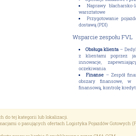
Naprawy blacharsko-la
warsztatowe
Przygotowanie pojaz
dostawą (PDI)
Wsparcie zespołu FVL
Obsługa klienta
– Dedyk
z klientami poprzez ja
innowacje, zapewniają
oczekiwania.
Finanse
– Zespół fin
obszary finansowe, w 
finansową, kontrolę kredyt
o tej kategorii lub lokalizacji.
acjami o pasujących ofertach Logistyka Pojazdów Gotowych (Fi