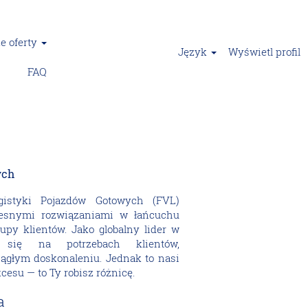
e oferty
Język
Wyświetl profil
FAQ
ych
gistyki Pojazdów Gotowych (FVL)
esnymi rozwiązaniami w łańcuchu
upy klientów. Jako globalny lider w
y się na potrzebach klientów,
iągłym doskonaleniu. Jednak to nasi
cesu — to Ty robisz różnicę.
a