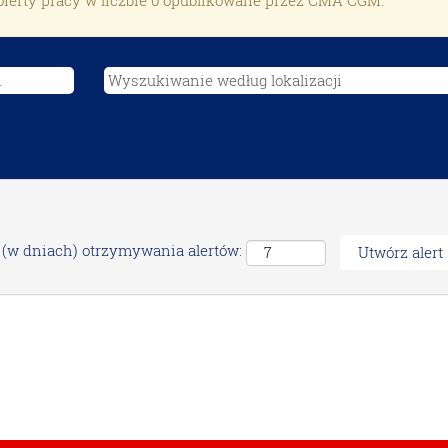
ferty pracy w liczbie 0 opublikowane przez CMA CGM.
 (w dniach) otrzymywania alertów: