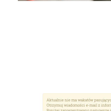
Aktualnie nie ma wakatów pasujących d
Otrzymuj wiadomości e-mail z inform
Poniżej zaprezentowano najnowsze o