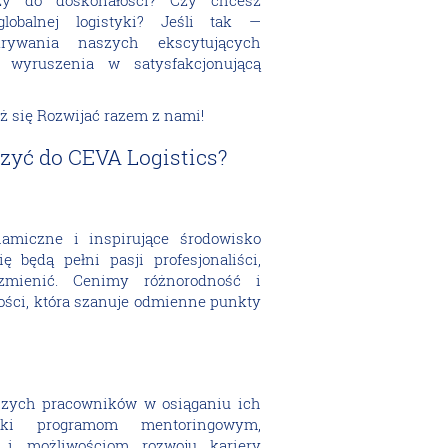
y do doskonałości? Czy chcesz
globalnej logistyki? Jeśli tak —
ywania naszych ekscytujących
wyruszenia w satysfakcjonującą
aż się Rozwijać razem z nami!
zyć do CEVA Logistics?
namiczne i inspirujące środowisko
 będą pełni pasji profesjonaliści,
zmienić. Cenimy różnorodność i
ści, która szanuje odmienne punkty
zych pracowników w osiąganiu ich
ięki programom mentoringowym,
 i możliwościom rozwoju kariery