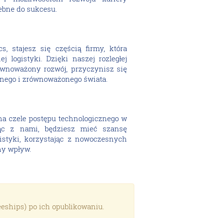
ebne do sukcesu.
s, stajesz się częścią firmy, która
ej logistyki. Dzięki naszej rozległej
ównoważony rozwój, przyczynisz się
onego i zrównoważonego świata.
na czele postępu technologicznego w
ując z nami, będziesz mieć szansę
istyki, korzystając z nowoczesnych
ny wpływ.
eeships) po ich opublikowaniu.