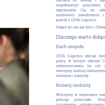
zachęca do odwagi i dąż
współtworzyć przyszłość 
zapraszamy Cię do odkr
możliwości zawodowych i 
podróż z CEVA Logistics.
Dołącz do nas już dziś i Odw
Dlaczego warto dołąc
Duch zespołu
CEVA Logistics oferuje dy
pracy, w którym otaczać Cię
zdeterminowani, by coś 
tworzymy kulturę inkluzywno
widzenia i pomysły.
Rozwój osobisty
Wierzymy w wspieranie nas
pełnego potencjału. Dz
inicjatywom szkoleniowym