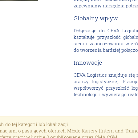
zapewniamy narzędzia potrz
Globalny wpływ
Dołączając do CEVA Logistic
kształtuje przyszłość globaln
sieci i zaangażowaniu w zr
do tworzenia bardziej połącz
Innowacje
CEVA Logistics znajduje się 
branży logistycznej. Prac
współtworzyć przyszłość log
technologii i wywierając real
o tej kategorii lub lokalizacji.
acjami o pasujących ofertach Młode Kariery (Intern and Train
ferty pracy w liczbie 0 opublikowane przez CMA CGM.