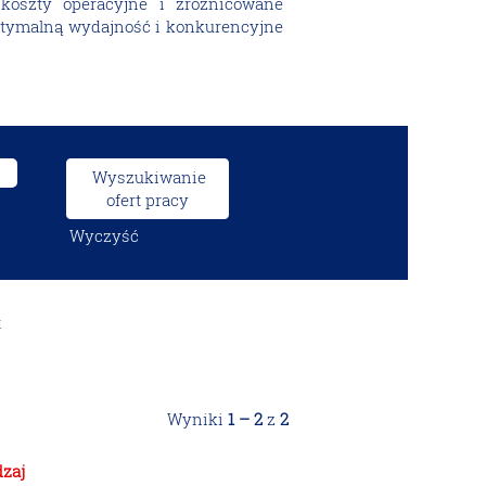
 koszty operacyjne i zróżnicowane
tymalną wydajność i konkurencyjne
Wyczyść
t
Wyniki
1 – 2
z
2
zaj