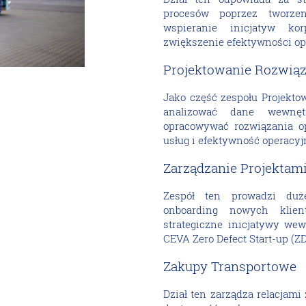
procesów poprzez tworzen
wspieranie inicjatyw ko
zwiększenie efektywności op
Projektowanie Rozwią
Jako część zespołu Projekto
analizować dane wewnęt
opracowywać rozwiązania op
usług i efektywność operacyj
Zarządzanie Projektam
Zespół ten prowadzi duż
onboarding nowych klient
strategiczne inicjatywy wew
CEVA Zero Defect Start-up (ZD
Zakupy Transportowe
Dział ten zarządza relacjam