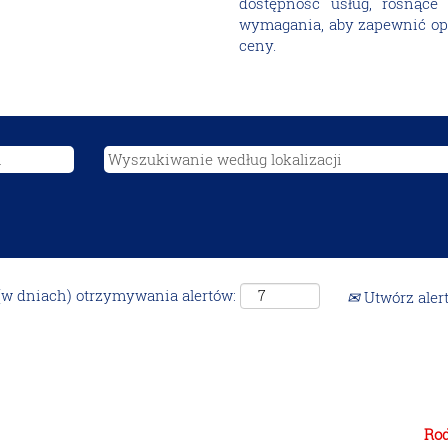
dostępność usług, rosnące
wymagania, aby zapewnić op
ceny.
(w dniach) otrzymywania alertów:
Utwórz aler
Rod