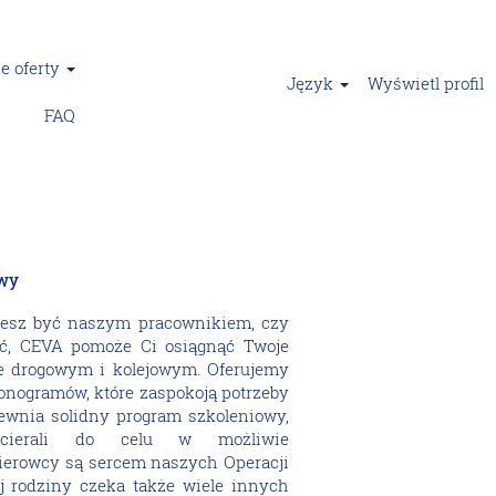
e oferty
Język
Wyświetl profil
FAQ
owy
hcesz być naszym pracownikiem, czy
ść, CEVA pomoże Ci osiągnąć Twoje
e drogowym i kolejowym. Oferujemy
onogramów, które zaspokoją potrzeby
ewnia solidny program szkoleniowy,
cierali do celu w możliwie
Kierowcy są sercem naszych Operacji
j rodziny czeka także wiele innych