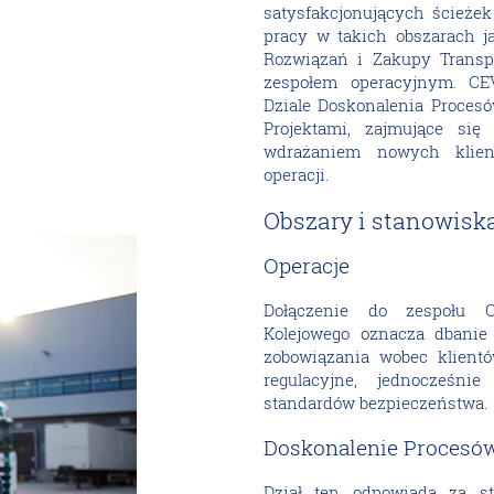
satysfakcjonujących ścieżek
pracy w takich obszarach j
Rozwiązań i Zakupy Transpo
zespołem operacyjnym. CE
Dziale Doskonalenia Proces
Projektami, zajmujące się
wdrażaniem nowych klient
operacji.
Obszary i stanowisk
Operacje
Dołączenie do zespołu O
Kolejowego oznacza dbanie o
zobowiązania wobec klien
regulacyjne, jednocześnie
standardów bezpieczeństwa.
Doskonalenie Procesó
Dział ten odpowiada za st