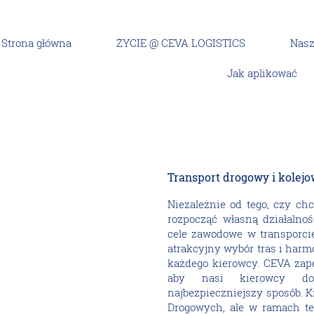
Strona główna
ŻYCIE @ CEVA LOGISTICS
Nasz
Jak aplikować
y (Ground & Rail Logistics)
Transport drogowy i kolej
Niezależnie od tego, czy c
rozpocząć własną działalno
cele zawodowe w transporci
atrakcyjny wybór tras i harm
każdego kierowcy. CEVA zap
aby nasi kierowcy do
najbezpieczniejszy sposób. 
Drogowych, ale w ramach te