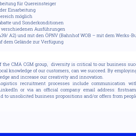
beitung für Quereinsteiger
der Einarbeitung
Bereich möglich
rabatte und Sonderkonditionen
in verschiedenen Ausführungen
A39/ A2) und mit den ÖPNV (Bahnhof WOB – mit dem Werks-Bu
uf dem Gelände zur Verfügung
of the CMA CGM group, diversity is critical to our business su
 local knowledge of our customers, can we succeed. By employin
edge and increase our creativity and innovation.
ogistics recruitment processes include communication wit
LinkedIn or via an official company email address: firstnam
 to unsolicited business propositions and/or offers from peopl