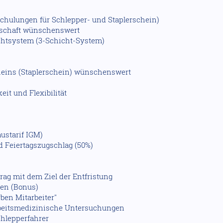
Schulungen für Schlepper- und Staplerschein)
tschaft wünschenswert
ichtsystem (3-Schicht-System)
cheins (Staplerschein) wünschenswert
eit und Flexibilität
ustarif IGM)
 Feiertagszugschlag (50%)
rag mit dem Ziel der Entfristung
gen (Bonus)
rben Mitarbeiter"
rbeitsmedizinische Untersuchungen
chlepperfahrer