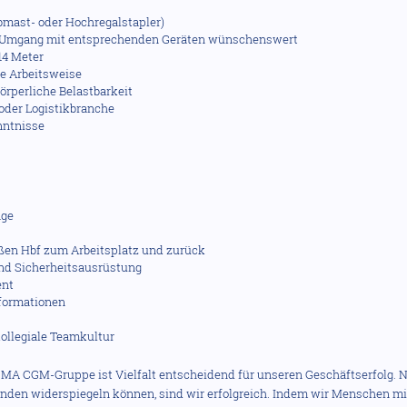
ubmast- oder Hochregalstapler)
m Umgang mit entsprechenden Geräten wünschenswert
14 Meter
e Arbeitsweise
örperliche Belastbarkeit
 oder Logistikbranche
nntnisse
age
ßen Hbf zum Arbeitsplatz und zurück
und Sicherheitsausrüstung
ent
nformationen
kollegiale Teamkultur
CMA CGM-Gruppe ist Vielfalt entscheidend für unseren Geschäftserfolg. N
nden widerspiegeln können, sind wir erfolgreich. Indem wir Menschen m