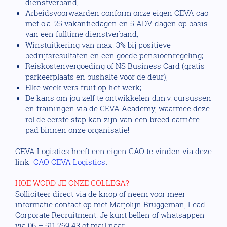
dienstverband;
Arbeidsvoorwaarden conform onze eigen CEVA cao
met o.a. 25 vakantiedagen en 5 ADV dagen op basis
van een fulltime dienstverband;
Winstuitkering van max. 3% bij positieve
bedrijfsresultaten en een goede pensioenregeling;
Reiskostenvergoeding of NS Business Card (gratis
parkeerplaats en bushalte voor de deur);
Elke week vers fruit op het werk;
De kans om jou zelf te ontwikkelen d.m.v. cursussen
en trainingen via de CEVA Academy, waarmee deze
rol de eerste stap kan zijn van een breed carrière
pad binnen onze organisatie!
CEVA Logistics heeft een eigen CAO te vinden via deze
link:
CAO CEVA Logistics
.
HOE WORD JE ONZE COLLEGA?
Solliciteer direct via de knop of neem voor meer
informatie contact op met Marjolijn Bruggeman, Lead
Corporate Recruitment. Je kunt bellen of whatsappen
via 06 – 511 269 43 of mail naar