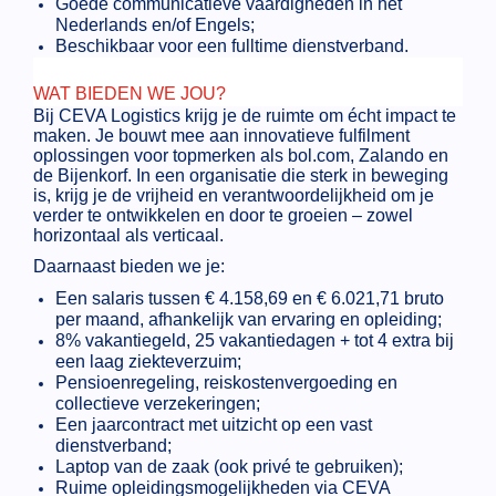
Goede communicatieve vaardigheden in het
Nederlands en/of Engels;
Beschikbaar voor een fulltime dienstverband.
WAT BIEDEN WE JOU?
Bij CEVA Logistics krijg je de ruimte om écht impact te
maken. Je bouwt mee aan innovatieve fulfilment
oplossingen voor topmerken als bol.com, Zalando en
de Bijenkorf. In een organisatie die sterk in beweging
is, krijg je de vrijheid en verantwoordelijkheid om je
verder te ontwikkelen en door te groeien – zowel
horizontaal als verticaal.
Daarnaast bieden we je:
Een salaris tussen € 4.158,69 en € 6.021,71 bruto
per maand, afhankelijk van ervaring en opleiding;
8% vakantiegeld, 25 vakantiedagen + tot 4 extra bij
een laag ziekteverzuim;
Pensioenregeling, reiskostenvergoeding en
collectieve verzekeringen;
Een jaarcontract met uitzicht op een vast
dienstverband;
Laptop van de zaak (ook privé te gebruiken);
Ruime opleidingsmogelijkheden via CEVA