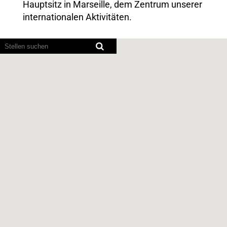
Hauptsitz in Marseille, dem Zentrum unserer
internationalen Aktivitäten.
Bildschirmausleseprogramme
können
die
folgende
durchsuchbare
Karte
nicht
lesen.