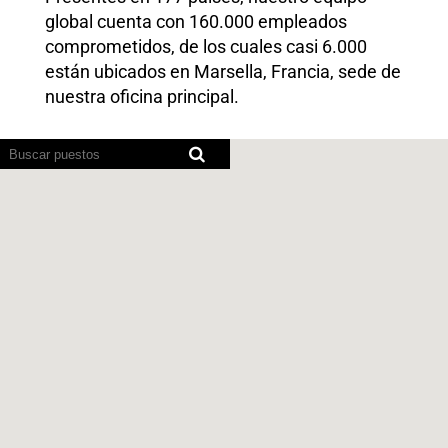
global cuenta con 160.000 empleados
comprometidos, de los cuales casi 6.000
están ubicados en Marsella, Francia, sede de
nuestra oficina principal.
Los
lectores
de
pantalla
no
pueden
leer
el
siguiente
mapa
con
opción
de
búsqueda.